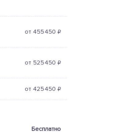
₽
от 455
450
₽
от 525
450
₽
от 425
450
Бесплатно