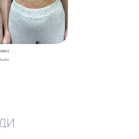
ович
рации
УДИ