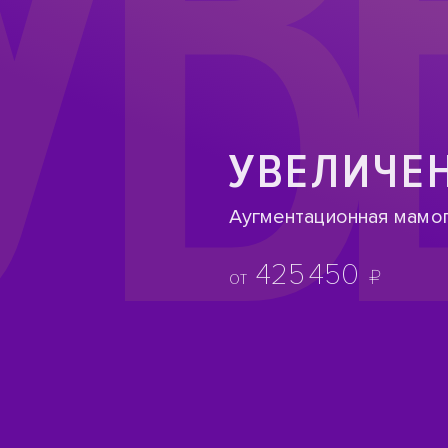
УВ
УВЕЛИЧЕН
Аугментационная мамо
425
450
₽
от