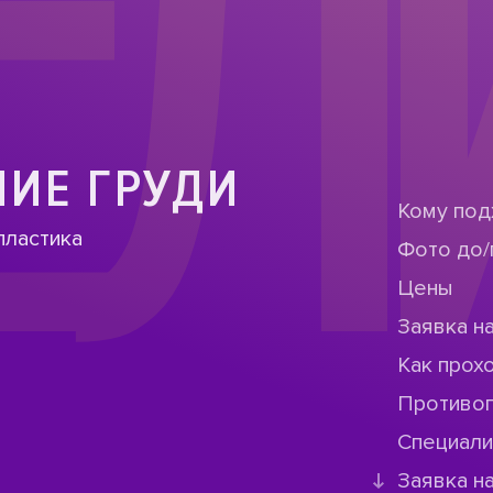
ЕЛ
ИЕ ГРУДИ
Кому под
пластика
Фото до/
Цены
Заявка н
Как прох
Противо
Специал
Заявка н