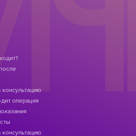
ИЧ
ходит?
после
а консультацию
одит операция
показания
исты
а консультацию