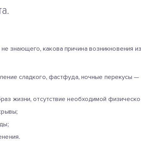
та.
, не знающего, какова причина возникновения 
ение сладкого, фастфуда, ночные перекусы — 
аз жизни, отсутствие необходимой физической
срывы;
ды;
енения.