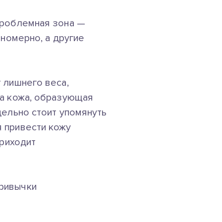
 проблемная зона —
вномерно, а другие
 лишнего веса,
са кожа, образующая
дельно стоит упомянуть
 привести кожу
приходит
привычки