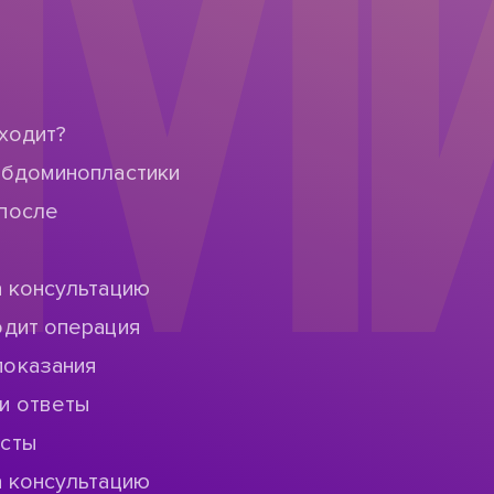
МИ
ходит?
абдоминопластики
после
а консультацию
одит операция
показания
и ответы
исты
а консультацию