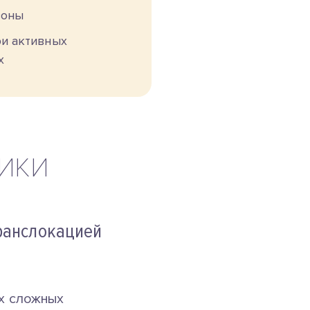
зоны
и активных
х
ИКИ
ранслокацией
ых сложных