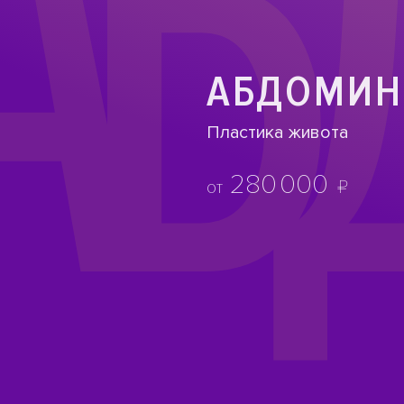
АБ
АБДОМИН
Пластика живота
280
000
₽
от