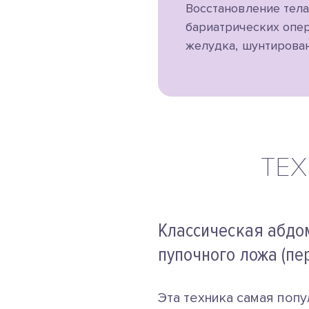
Восстановление тел
бариатрических опе
желудка, шунтирован
ТЕ
Классическая абдо
пупочного ложа (пе
Эта техника самая поп