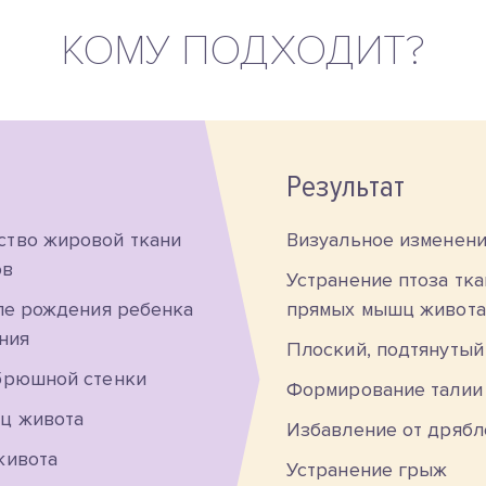
КОМУ ПОДХОДИТ?
Результат
тво жировой ткани
Визуальное изменен
ов
Устранение птоза тка
ле рождения ребенка
прямых мышц живота
ния
Плоский, подтянутый
брюшной стенки
Формирование талии
ц живота
Избавление от дрябл
живота
Устранение грыж