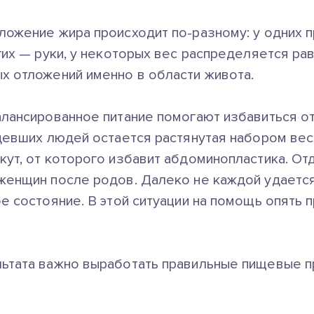
тложение жира происходит
по-разному
: у одних
гих — руки, у некоторых вес распределяется ра
х отложений именно в области живота.
алансированное питание помогают избавиться от
удевших людей остается растянутая набором ве
кут, от которого избавит абдоминопластика. От
женщин после родов. Далеко не каждой удается
е состояние. В этой ситуации на помощь опять 
ьтата важно выработать правильные пищевые 