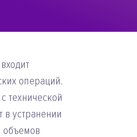
 входит
ских операций.
 с технической
т в устранении
и объемов