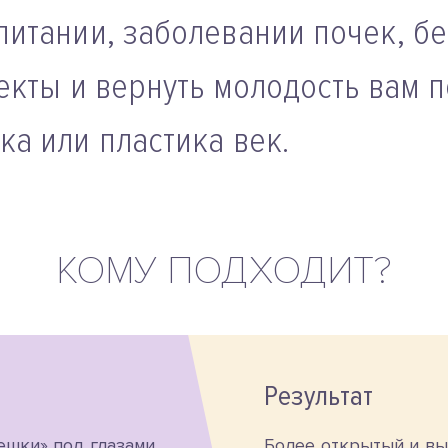
итании, заболевании почек, бе
екты и вернуть молодость вам 
а или пластика век.
КОМУ ПОДХОДИТ?
Результат
ешки» под глазами
Более открытый и вы