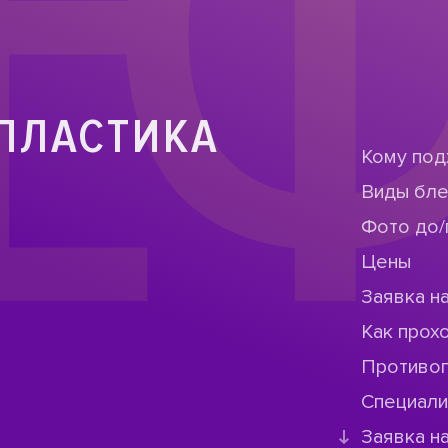
ЕФ
ПЛАСТИКА
Кому под
Виды бл
Фото до/
Цены
Заявка н
Как прох
Противо
Специал
Заявка н