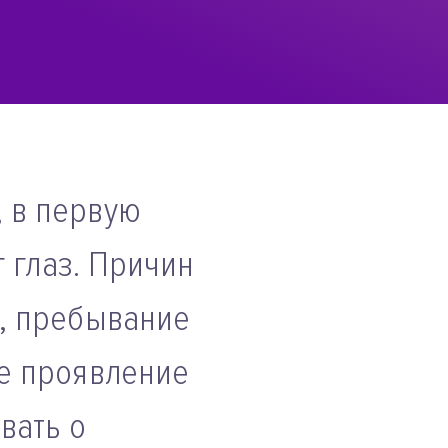
 в первую
г глаз. Причин
д, пребывание
ое проявление
вать о