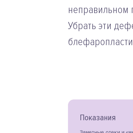
неправильном п
Убрать эти деф
блефаропластик
Показания
Заметные отеки и «м