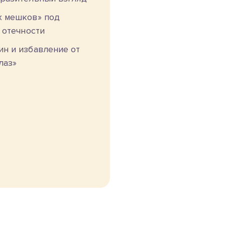
х мешков» под
 отечности
н и избавление от
лаз»