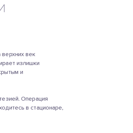
И
 верхних век
бирает излишки
крытым и
стезией. Операция
ходитесь в стационаре,