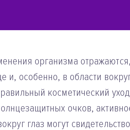
менения организма отражаются,
е и, особенно, в области вокру
правильный косметический ухо
солнцезащитных очков, активн
вокруг глаз могут свидетельство