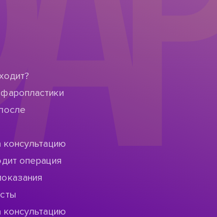
АР
ходит?
ефаропластики
после
а консультацию
одит операция
показания
исты
а консультацию