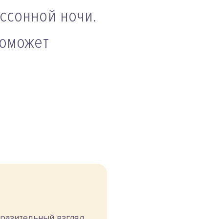
ссонной ночи.
поможет
разительный взгляд