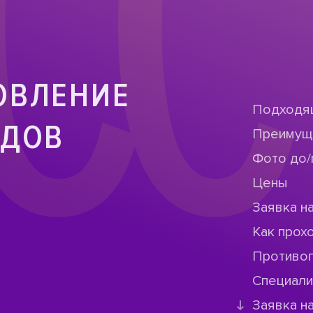
СС
ОВЛЕНИЕ
Подходя
ОДОВ
Преимущ
Фото до/
Цены
Заявка н
Как прох
Противо
Специал
Заявка н