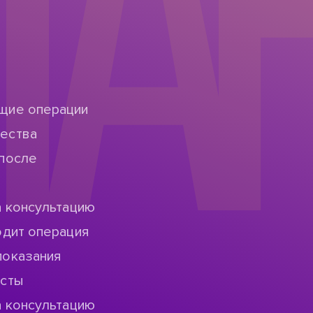
ТА
щие операции
ества
после
а консультацию
одит операция
показания
исты
а консультацию