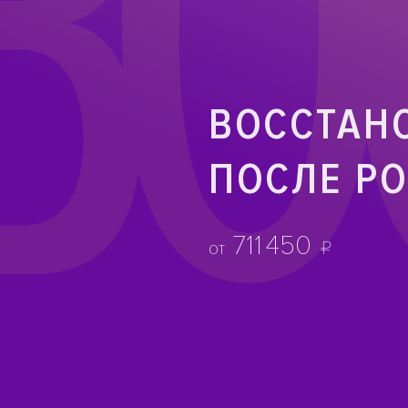
ВО
ВОССТАН
ПОСЛЕ Р
711
450
₽
от