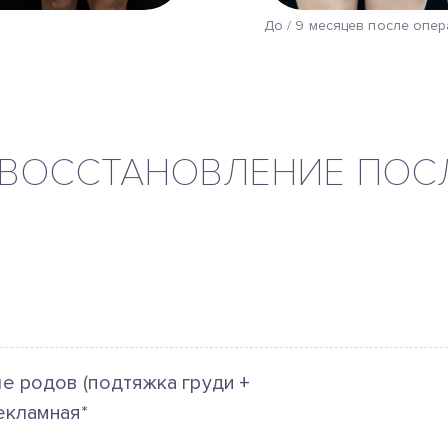
До / 9 месяцев после опе
 ВОССТАНОВЛЕНИЕ ПОС
е родов (подтяжка груди +
екламная*