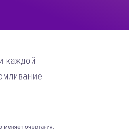
и каждой
армливание
о меняет очертания,