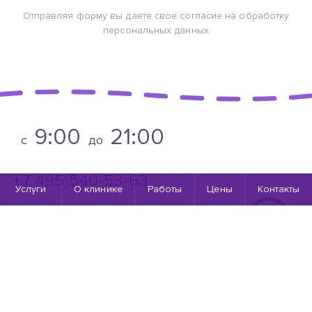
Отправляя форму вы даете свое согласие на обработку
персональных данных
9:00
21:00
c
до
+7 495 540-53-63
Услуги
О клинике
Работы
Цены
Контакты
8 800 333-19-13
бесплатный звонок по России
info@newme.clinic
г. Москва, ул. Габричевского, д.3, к.3