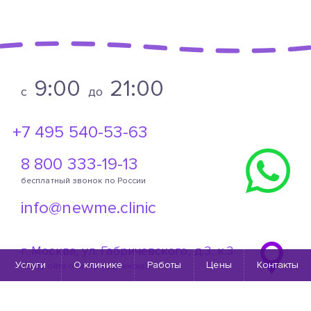
9:00
21:00
c
до
+7 495 540-53-63
8 800 333-19-13
бесплатный звонок по России
info@newme.clinic
г. Москва, ул. Габричевского, д.3, к.3
Услуги
О клинике
Работы
Цены
Контакты
Как пройти от метро Щукинская
Юридическая информация